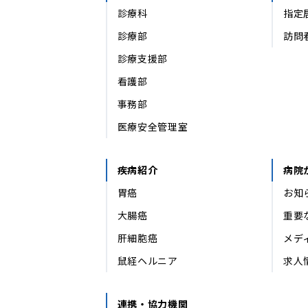
診療科
指定
診療部
訪問
診療支援部
看護部
事務部
医療安全管理室
疾病紹介
病院
胃癌
お知
大腸癌
重要
肝細胞癌
メデ
鼠経ヘルニア
求人
連携・協力機関