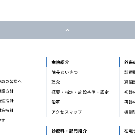
病院紹介
外来
院長あいさつ
診療
薬局の皆様へ
理念
週間
保護方針
概要・指定・施設基準・認定
初診
推進指針
沿革
再診
対策指針
アクセスマップ
機能
わせ
診療科・部門紹介
在宅