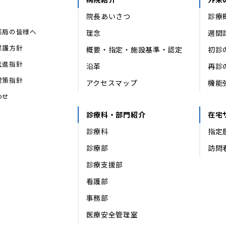
院長あいさつ
診療
薬局の皆様へ
理念
週間
保護方針
概要・指定・施設基準・認定
初診
推進指針
沿革
再診
対策指針
アクセスマップ
機能
わせ
診療科・部門紹介
在宅
診療科
指定
診療部
訪問
診療支援部
看護部
事務部
医療安全管理室