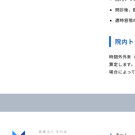
問診後、
適時容態
院内ト
時間外外来
算定します
場合によっ
ホーム