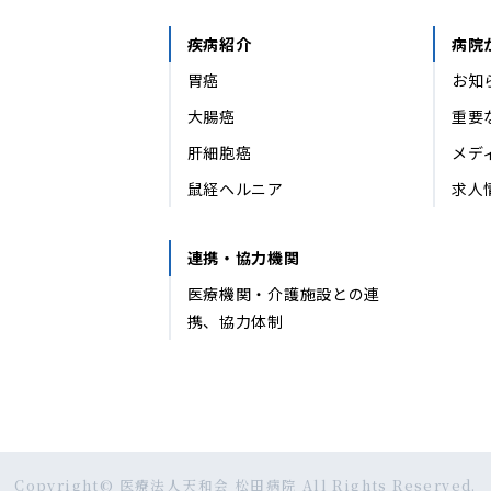
疾病紹介
病院
胃癌
お知
大腸癌
重要
肝細胞癌
メデ
鼠経ヘルニア
求人
連携・協力機関
医療機関・介護施設との連
携、協力体制
Copyright©
医療法人天和会 松田病院
All Rights Reserved.