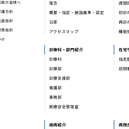
薬局の皆様へ
理念
週間
保護方針
概要・指定・施設基準・認定
初診
推進指針
沿革
再診
対策指針
アクセスマップ
機能
わせ
診療科・部門紹介
在宅
診療科
指定
診療部
訪問
診療支援部
看護部
事務部
医療安全管理室
疾病紹介
病院