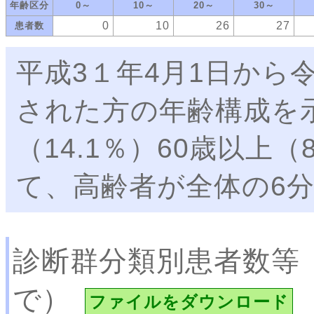
年齢区分
0～
10～
20～
30～
0
10
26
27
患者数
平成3１年4月1日から
された方の年齢構成を
（14.1％）60歳以上
て、高齢者が全体の6
診断群分類別患者数等
で）
ファイルをダウンロード