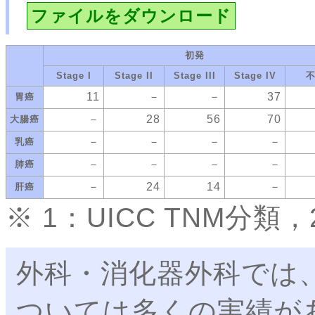
ファイルをダウンロード
初発
Stage I
Stage II
Stage III
Stage IV
11
－
－
37
胃癌
－
28
56
70
大腸癌
－
－
－
－
乳癌
－
－
－
－
肺癌
－
24
14
－
肝癌
※ 1：UICC TNM分
外科・消化器外科では
ついては多くの実績が