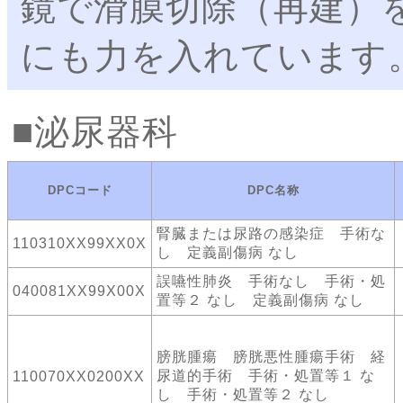
鏡で滑膜切除（再建）
にも力を入れています
泌尿器科
DPCコード
DPC名称
腎臓または尿路の感染症 手術な
110310XX99XX0X
し 定義副傷病 なし
誤嚥性肺炎 手術なし 手術・処
040081XX99X00X
置等２ なし 定義副傷病 なし
膀胱腫瘍 膀胱悪性腫瘍手術 経
尿道的手術 手術・処置等１ な
110070XX0200XX
し 手術・処置等２ なし