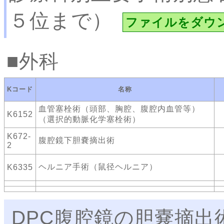
５位まで）
ファイルをダウ
外科
Kコード
名称
血管塞栓術（頭部、胸腔、腹腔内血管等）
K6152
（選択的動脈化学塞栓術）
K672-
腹腔鏡下胆嚢摘出術
2
ヘルニア手術（鼠径ヘルニア）
K6335
DPC腹腔鏡の胆嚢摘