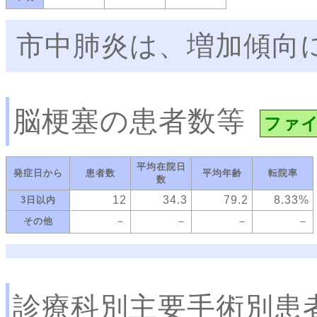
市中肺炎は、増加傾向
脳梗塞の患者数等
ファ
平均在院日
発症日から
患者数
平均年齢
転院率
数
12
34.3
79.2
8.33%
3日以内
－
－
－
－
その他
診療科別主要手術別患