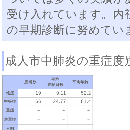
受け入れています。内
の早期診断に努めてい
成人市中肺炎の重症度
平均
患者数
平均年齢
在院日数
19
9.11
52.2
軽症
66
24.77
81.4
中等症
－
－
－
重症
－
－
－
超重症
－
－
－
不明