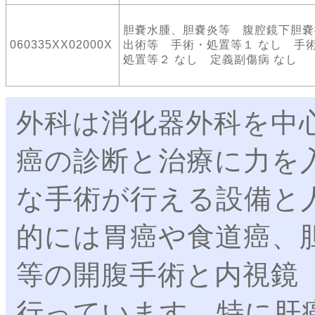
胆嚢水腫、胆嚢炎等 腹腔鏡下胆嚢
060335XX02000X
出術等 手術・処置等１ なし 手
処置等２ なし 定義副傷病 なし
外科は消化器外科を中
癌の診断と治療に力を
な手術が行える設備と
的には胃癌や食道癌、
等の開腹手術と内視鏡
行っています。特に肝