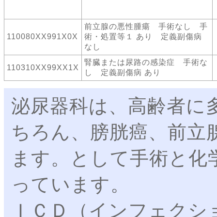
前立腺の悪性腫瘍 手術なし 手
110080XX991X0X
術・処置等１ あり 定義副傷病
なし
腎臓または尿路の感染症 手術な
110310XX99XX1X
し 定義副傷病 あり
泌尿器科は、高齢者に
ちろん、膀胱癌、前立
ます。として手術と化
っています。
ＩＣＤ（インフェクシ