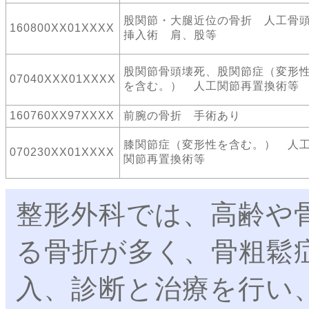
股関節・大腿近位の骨折 人工骨
160800XX01XXXX
挿入術 肩、股等
股関節骨頭壊死、股関節症（変形
07040XXX01XXXX
を含む。） 人工関節再置換術等
160760XX97XXXX
前腕の骨折 手術あり
膝関節症（変形性を含む。） 人
070230XX01XXXX
関節再置換術等
整形外科では、高齢や
る骨折が多く、骨粗鬆症
入、診断と治療を行い