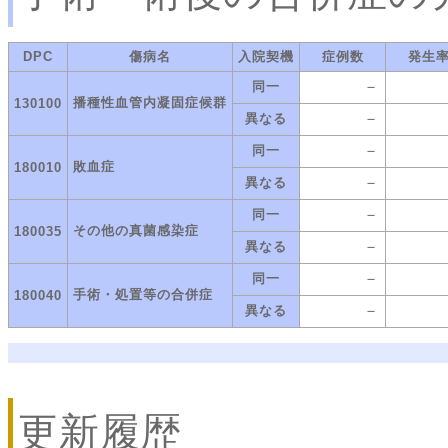
DPC
傷病名
入院契機
症例数
発生
－
同一
播種性血管内凝固症候群
130100
－
異なる
－
同一
敗血症
180010
－
異なる
－
同一
その他の真菌感染症
180035
－
異なる
－
同一
手術・処置等の合併症
180040
－
異なる
更新履歴