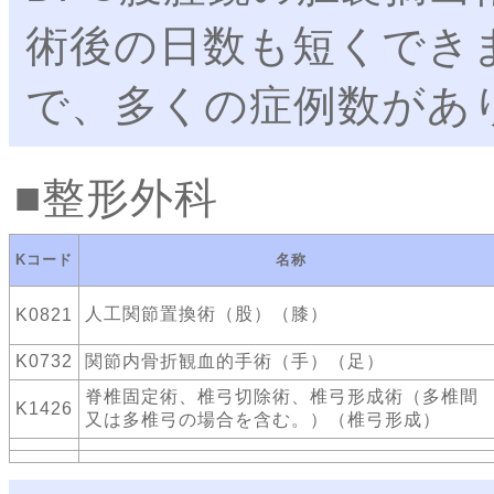
術後の日数も短くでき
で、多くの症例数があ
整形外科
Kコード
名称
人工関節置換術（股）（膝）
K0821
K0732
関節内骨折観血的手術（手）（足）
脊椎固定術、椎弓切除術、椎弓形成術（多椎間
K1426
又は多椎弓の場合を含む。）（椎弓形成）