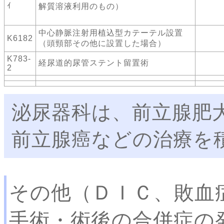
ｲ
解質溶液利用のもの）
中心静脈注射用植込型カテーテル設置
K6182
（頭頸部その他に設置した場合）
K783-
経尿道的尿管ステント留置術
2
泌尿器科は、前立腺肥
前立腺癌などの治療を
その他（ＤＩＣ、敗血
手術・術後の合併症の